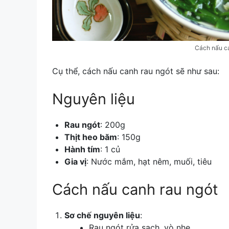
Cách nấu ca
Cụ thể,
cách nấu canh rau ngót sẽ như sau:
Nguyên liệu
Rau ngót
: 200g
Thịt heo băm
: 150g
Hành tím
: 1 củ
Gia vị
: Nước mắm, hạt nêm, muối, tiêu
Cách nấu canh rau ngót
Sơ chế nguyên liệu
:
Rau ngót rửa sạch, vò nhẹ.