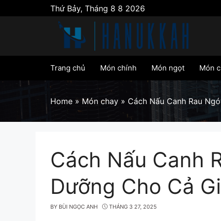
Skip
Thứ Bảy, Tháng 8 8 2026
to
content
Trang chủ
Món chính
Món ngọt
Món c
Home
»
Món chay
»
Cách Nấu Canh Rau Ngó
Cách Nấu Canh R
Dưỡng Cho Cả Gi
BY
BÙI NGỌC ANH
THÁNG 3 27, 2025