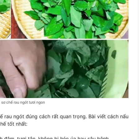
sơ chế rau ngót tươi ngon
 rau ngót đúng cách rất quan trọng. Bài viết
cách nấu
hế tốt nhất:
h đậm, tươi tắn, không bị héo úa hay sâu bệnh.