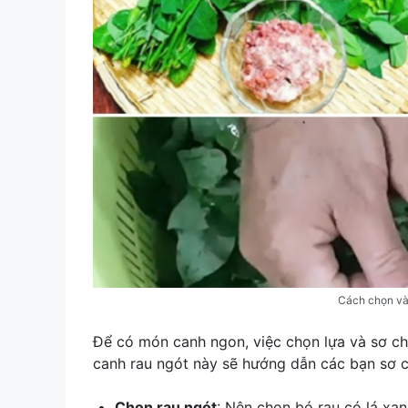
Cách chọn và 
Để có món canh ngon, việc chọn lựa và sơ chế
canh rau ngót này sẽ hướng dẫn các bạn sơ c
Chọn rau ngót
: Nên chọn bó rau có lá xan