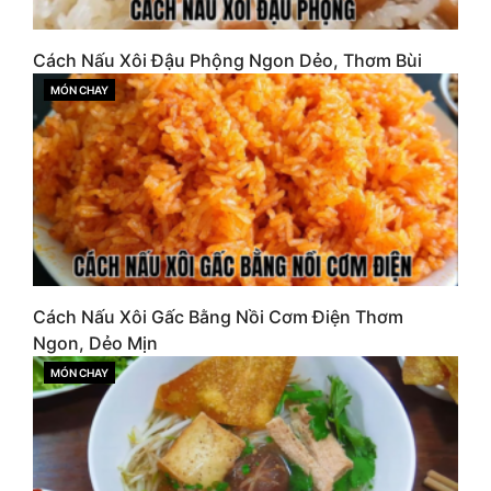
Cách Nấu Xôi Đậu Phộng Ngon Dẻo, Thơm Bùi
MÓN CHAY
CATEGORIES
Cách Nấu Xôi Gấc Bằng Nồi Cơm Điện Thơm
Ngon, Dẻo Mịn
MÓN CHAY
CATEGORIES