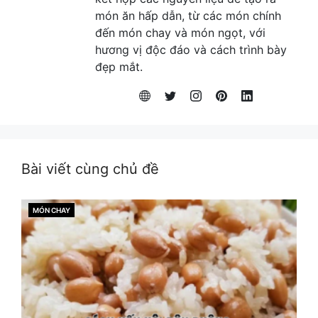
món ăn hấp dẫn, từ các món chính
đến món chay và món ngọt, với
hương vị độc đáo và cách trình bày
đẹp mắt.
Bài viết cùng chủ đề
MÓN CHAY
CATEGORIES