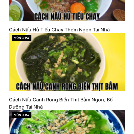
Cách Nấu Hủ Tiếu Chay Thơm Ngon Tại Nhà
MÓN CHAY
CATEGORIES
Cách Nấu Canh Rong Biển Thịt Bằm Ngon, Bổ
Dưỡng Tại Nhà
MÓN CHAY
CATEGORIES