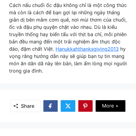
Cách nấu chuối ốc đậu không chỉ là một công thức
mà còn là cách để bạn gợi lại những ngày tháng
giản dị bên mâm cơm quê, nơi mùi thơm của chuối,
ốc và đậu phụ quyện chặt vào nhau. Dù là kiểu
truyền thống hay biến tấu với thịt ba chỉ, mỗi phiên
bản đều mang đến một trải nghiệm ẩm thực độc
đáo, đậm chất Việt.
Hanukkahthanksgiving2013
hy
vọng rằng hướng dẫn này sẽ giúp bạn tự tin mang
món ăn dân dã này lên bàn, làm ấm lòng mọi người
trong gia đình.
Share Mor
More +
Share
Share
Share
Share
on
on
on
Facebook
Twitter
Pinterest