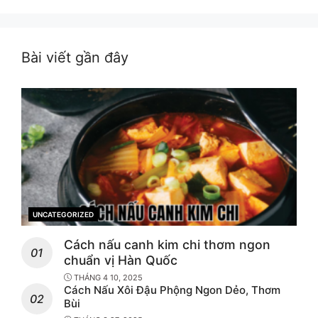
Bài viết gần đây
UNCATEGORIZED
CATEGORIES
Cách nấu canh kim chi thơm ngon
chuẩn vị Hàn Quốc
THÁNG 4 10, 2025
Cách Nấu Xôi Đậu Phộng Ngon Dẻo, Thơm
Bùi