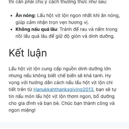
thì cần phải chú ý cách thưởng thức như sau:
Ăn nóng
: Lẩu hột vịt lộn ngon nhất khi ăn nóng,
giúp cảm nhận trọn vẹn hương vị.
Không nấu quá lâu
: Tránh để rau và nấm trong
nồi lẩu quá lâu để giữ độ giòn và dinh dưỡng.
Kết luận
Lẩu hột vịt lộn cung cấp nguồn dinh dưỡng lớn
nhưng nếu không biết chế biến sẽ khá tanh. Hy
vọng với hướng dẫn
cách nấu lẩu hột vịt lộn
chi
tiết trên từ
Hanukkahthanksgiving2013
, bạn sẽ tự
tin nấu món lẩu hột vịt lộn thơm ngon, bổ dưỡng
cho gia đình và bạn bè. Chúc bạn thành công và
ngon miệng!