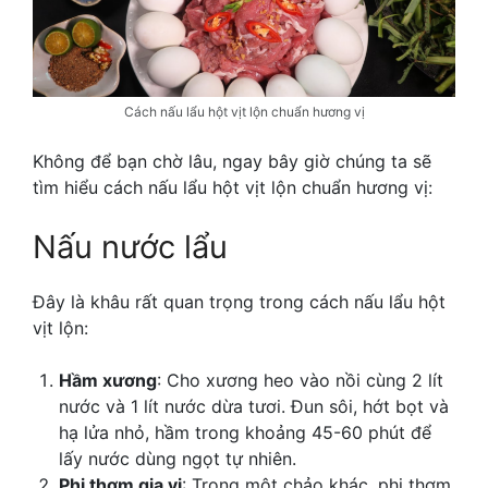
Cách nấu lẩu hột vịt lộn chuẩn hương vị
Không để bạn chờ lâu, ngay bây giờ chúng ta sẽ
tìm hiểu
cách nấu lẩu hột vịt lộn chuẩn hương vị:
Nấu nước lẩu
Đây là khâu rất quan trọng trong
cách nấu lẩu hột
vịt lộn:
Hầm xương
: Cho xương heo vào nồi cùng 2 lít
nước và 1 lít nước dừa tươi. Đun sôi, hớt bọt và
hạ lửa nhỏ, hầm trong khoảng 45-60 phút để
lấy nước dùng ngọt tự nhiên.
Phi thơm gia vị
: Trong một chảo khác, phi thơm