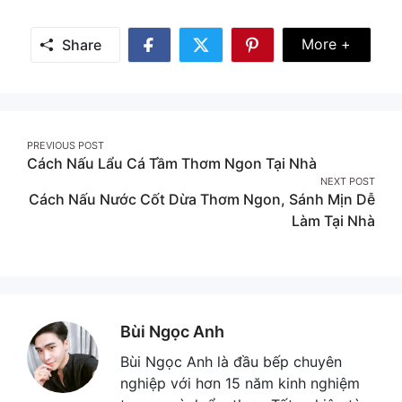
Share Mor
More +
Share
Share
Share
Share
on
on
on
Facebook
Twitter
Pinterest
Post
PREVIOUS POST
Cách Nấu Lẩu Cá Tầm Thơm Ngon Tại Nhà
navigation
NEXT POST
Cách Nấu Nước Cốt Dừa Thơm Ngon, Sánh Mịn Dễ
Làm Tại Nhà
Bùi Ngọc Anh
Bùi Ngọc Anh là đầu bếp chuyên
nghiệp với hơn 15 năm kinh nghiệm