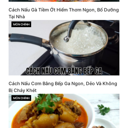
Cách Nấu Gà Tiềm Ớt Hiểm Thơm Ngon, Bổ Dưỡng
Tại Nhà
MÓN CHÍNH
CATEGORIES
Cách Nấu Cơm Bằng Bếp Ga Ngon, Dẻo Và Không
Bị Cháy Khét
MÓN CHÍNH
CATEGORIES