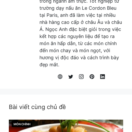
trong ngành ẩm thực. Tốt nghiệp từ
trường dạy nấu ăn Le Cordon Bleu
tại Paris, anh đã làm việc tại nhiều
nhà hàng cao cấp ở châu Âu và châu
Á. Ngọc Anh đặc biệt giỏi trong việc
kết hợp các nguyên liệu để tạo ra
món ăn hấp dẫn, từ các món chính
đến món chay và món ngọt, với
hương vị độc đáo và cách trình bày
đẹp mắt.
Bài viết cùng chủ đề
MÓN CHÍNH
CATEGORIES