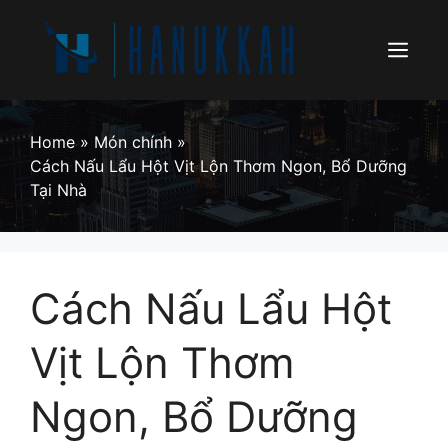
Skip
to
content
Menu
Home
»
Món chính
»
Cách Nấu Lẩu Hột Vịt Lộn Thơm Ngon, Bổ Dưỡng
Tại Nhà
Cách Nấu Lẩu Hột
Vịt Lộn Thơm
Ngon, Bổ Dưỡng