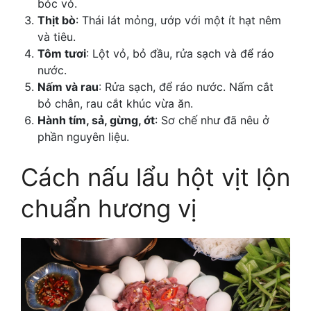
bóc vỏ.
Thịt bò
: Thái lát mỏng, ướp với một ít hạt nêm
và tiêu.
Tôm tươi
: Lột vỏ, bỏ đầu, rửa sạch và để ráo
nước.
Nấm và rau
: Rửa sạch, để ráo nước. Nấm cắt
bỏ chân, rau cắt khúc vừa ăn.
Hành tím, sả, gừng, ớt
: Sơ chế như đã nêu ở
phần nguyên liệu.
Cách nấu lẩu hột vịt lộn
chuẩn hương vị