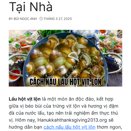
Tại Nhà
BY
BÙI NGỌC ANH
THÁNG 3 27, 2025
Lẩu hột vịt lộn
là một món ăn độc đáo, kết hợp
giữa vị béo bùi của trứng vịt lộn và hương vị đậm
đà của nước lẩu, tạo nên trải nghiệm ẩm thực thú
vị. Hôm nay, Hanukkahthanksgiving2013.org sẽ
hướng dẫn bạn
cách nấu lẩu hột vịt lộn
thơm ngon,