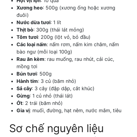
Hột vịt lộn
: 10 quả
Xương heo
: 500g (xương ống hoặc xương
đuôi)
Nước dừa tươi
: 1 lít
Thịt bò
: 300g (thái lát mỏng)
Tôm tươi
: 200g (lột vỏ, bỏ đầu)
Các loại nấm
: nấm rơm, nấm kim châm, nấm
bào ngư (mỗi loại 100g)
Rau ăn kèm
: rau muống, rau nhút, cải cúc,
mồng tơi
Bún tươi
: 500g
Hành tím
: 3 củ (băm nhỏ)
Sả cây
: 3 cây (đập dập, cắt khúc)
Gừng
: 1 củ nhỏ (thái lát)
Ớt
: 2 trái (băm nhỏ)
Gia vị
: muối, đường, hạt nêm, nước mắm, tiêu
Sơ chế nguyên liệu