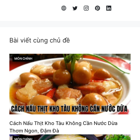
Bài viết cùng chủ đề
MÓN CHÍNH
CATEGORIES
Cách Nấu Thịt Kho Tàu Không Cần Nước Dừa
Thơm Ngon, Đậm Đà
MÓN CHÍNH
CATEGORIES