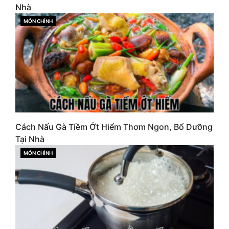
Nhà
MÓN CHÍNH
CATEGORIES
Cách Nấu Gà Tiềm Ớt Hiểm Thơm Ngon, Bổ Dưỡng
Tại Nhà
MÓN CHÍNH
CATEGORIES