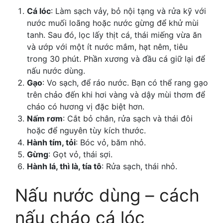
Cá lóc
: Làm sạch vảy, bỏ nội tạng và rửa kỹ với
nước muối loãng hoặc nước gừng để khử mùi
tanh. Sau đó, lọc lấy thịt cá, thái miếng vừa ăn
và ướp với một ít nước mắm, hạt nêm, tiêu
trong 30 phút. Phần xương và đầu cá giữ lại để
nấu nước dùng.
Gạo
: Vo sạch, để ráo nước. Bạn có thể rang gạo
trên chảo đến khi hơi vàng và dậy mùi thơm để
cháo có hương vị đặc biệt hơn.
Nấm rơm
: Cắt bỏ chân, rửa sạch và thái đôi
hoặc để nguyên tùy kích thước.
Hành tím, tỏi
: Bóc vỏ, băm nhỏ.
Gừng
: Gọt vỏ, thái sợi.
Hành lá, thì là, tía tô
: Rửa sạch, thái nhỏ.
Nấu nước dùng –
cách
nấu cháo cá lóc