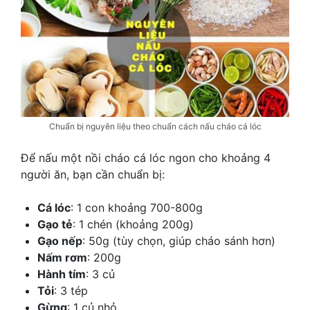
Chuẩn bị nguyên liệu theo chuẩn cách nấu cháo cá lóc
Để nấu một nồi cháo cá lóc ngon cho khoảng 4
người ăn, bạn cần chuẩn bị:
Cá lóc
: 1 con khoảng 700-800g
Gạo tẻ
: 1 chén (khoảng 200g)
Gạo nếp
: 50g (tùy chọn, giúp cháo sánh hơn)
Nấm rơm
: 200g
Hành tím
: 3 củ
Tỏi
: 3 tép
Gừng
: 1 củ nhỏ