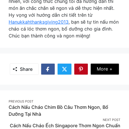
nhiên, với công thức chúng tôi đã hướng dẫn thì
món ăn chắc chắn sẽ ngon và dễ thực hiện nhất.
Hy vọng với hướng dẫn chi tiết trên từ
Hanukkahthanksgiving2013
, bạn sẽ tự tin nấu món
cháo cá lóc thơm ngon, bổ dưỡng cho gia đình.
Chúc bạn thành công và ngon miệng!
Share Mor
More +
Share
Share
Share
Share
on
on
on
Facebook
Twitter
Pinterest
Post
PREVIOUS POST
Cách Nấu Cháo Chim Bồ Câu Thơm Ngon, Bổ
navigation
Dưỡng Tại Nhà
NEXT POST
Cách Nấu Cháo Ếch Singapore Thơm Ngon Chuẩn