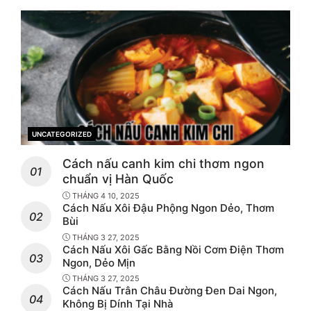
UNCATEGORIZED
CATEGORIES
Cách nấu canh kim chi thơm ngon
chuẩn vị Hàn Quốc
THÁNG 4 10, 2025
Cách Nấu Xôi Đậu Phộng Ngon Dẻo, Thơm
Bùi
THÁNG 3 27, 2025
Cách Nấu Xôi Gấc Bằng Nồi Cơm Điện Thơm
Ngon, Dẻo Mịn
THÁNG 3 27, 2025
Cách Nấu Trân Châu Đường Đen Dai Ngon,
Không Bị Dính Tại Nhà